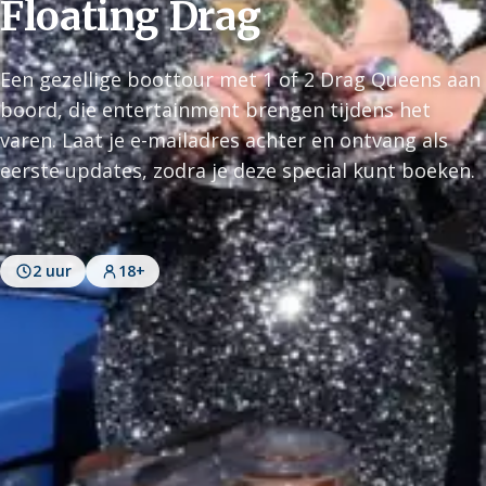
Floating Drag
Een gezellige boottour met 1 of 2 Drag Queens aan
boord, die entertainment brengen tijdens het
varen. Laat je e-mailadres achter en ontvang als
eerste updates, zodra je deze special kunt boeken.
2 uur
18+