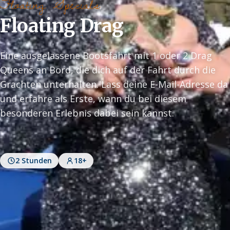
Floating Specials
Floating Drag
Eine ausgelassene Bootsfahrt mit 1 oder 2 Drag
Queens an Bord, die dich auf der Fahrt durch die
Grachten unterhalten. Lass deine E-Mail-Adresse da
und erfahre als Erste, wann du bei diesem
besonderen Erlebnis dabei sein kannst.
2 Stunden
18+