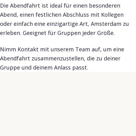
Die Abendfahrt ist ideal für einen besonderen
Abend, einen festlichen Abschluss mit Kollegen
oder einfach eine einzigartige Art, Amsterdam zu
erleben. Geeignet für Gruppen jeder Größe.
Nimm Kontakt mit unserem Team auf, um eine
Abendfahrt zusammenzustellen, die zu deiner
Gruppe und deinem Anlass passt.
★★★★★
★★
Tolle Tour und super nette Guides.
Skipp
Spannende Infos und dazu jede Menge
Humor