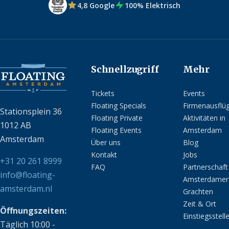
4,8 Google
100% Elektrisch
Schnellzugriff
Mehr
Tickets
Events
Floating Specials
Firmenausflü
Stationsplein 36
Floating Private
Aktivitäten in
1012 AB
Floating Events
Amsterdam
Amsterdam
Über uns
Blog
Kontakt
Jobs
+31 20 261 8999
FAQ
Partnerschaft
info@floating-
Amsterdamer
amsterdam.nl
Grachten
Zeit & Ort
Öffnungszeiten:
Einstiegsstell
Täglich 10:00 -