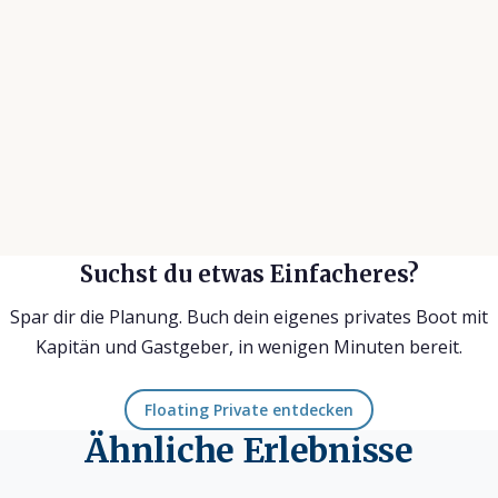
lustiger Geschichten. Würde ich jederzeit
Wiede
wieder machen.
Annal
Achim W.
auf Tripadvisor
Suchst du etwas Einfacheres?
Spar dir die Planung. Buch dein eigenes privates Boot mit
Kapitän und Gastgeber, in wenigen Minuten bereit.
Floating Private entdecken
Ähnliche Erlebnisse