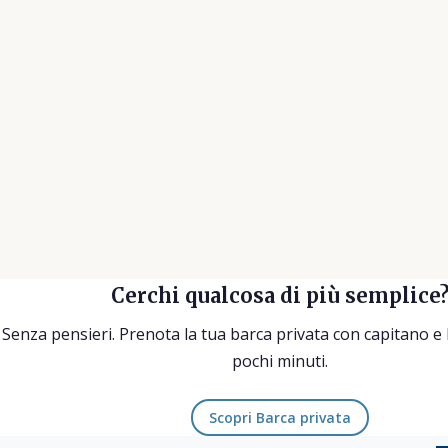
★★★★★
★★
Tour eccellente e guide super simpatiche.
Il ca
Informazioni interessanti con tante storie
conos
divertenti. Lo rifarei senza esitare.
bevan
tornar
Achim W.
su Tripadvisor
Annal
Cerchi qualcosa di più semplice
Senza pensieri. Prenota la tua barca privata con capitano e 
pochi minuti.
Scopri Barca privata