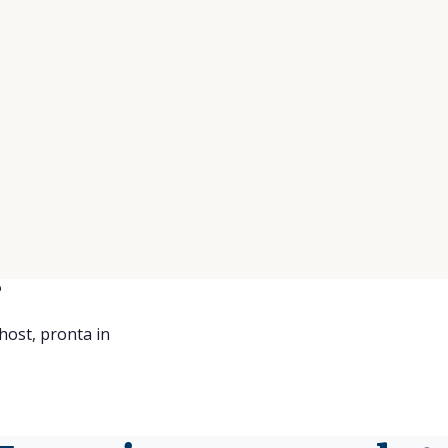
★★★
★★★★★
pitano e il narratore avevano
Abbiamo passa
cenza e umorismo. Barca bellissima,
nonostante la 
de deliziose. Vale sicuramente la pena
fantastica. Re
ci!
serata memorab
sull'arte. Asso
ou R.
su Tripadvisor
Anne-Fleur
su 
?
host, pronta in