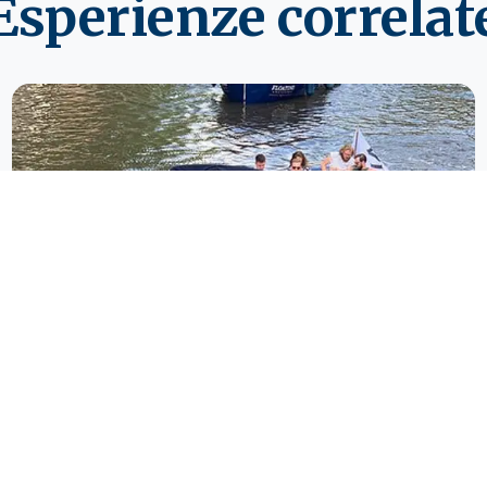
Esperienze correlat
AIX Rosé Amsterdam
Una crociera esclusiva con vino AIX Rosé. Il