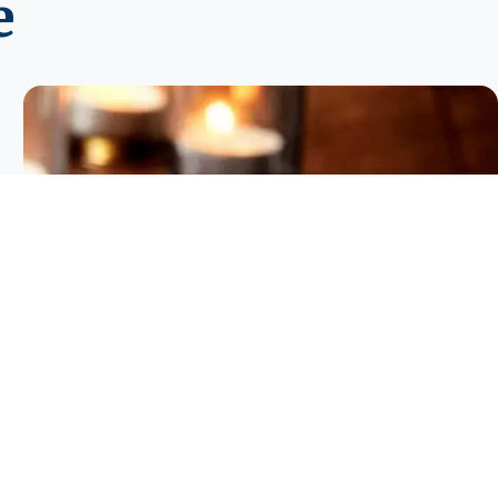
e
Booze Cruise Amsterdam
La migliore tradizione del venerdì ad Amsterdam.