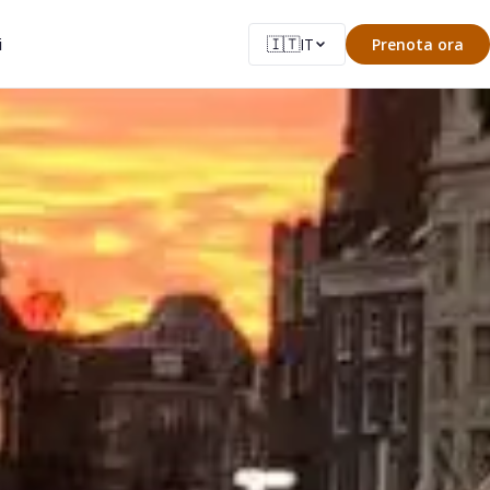
🇮🇹
i
IT
Prenota ora