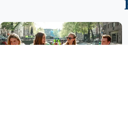
Crociera Romantica Amsterdam
Una crociera romantica sui canali illuminati di