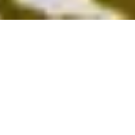
4,8 Google
150.000+ ospiti soddisfatti
Travelers' Choice
100% Elettrico