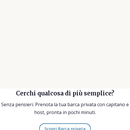
★★★★★
★★
Tour eccellente e guide super simpatiche.
Il ca
Informazioni interessanti con tante storie
conos
divertenti. Lo rifarei senza esitare.
bevan
tornar
Achim W.
su Tripadvisor
Annal
Cerchi qualcosa di più semplice?
Senza pensieri. Prenota la tua barca privata con capitano e
host, pronta in pochi minuti.
Scopri Barca privata