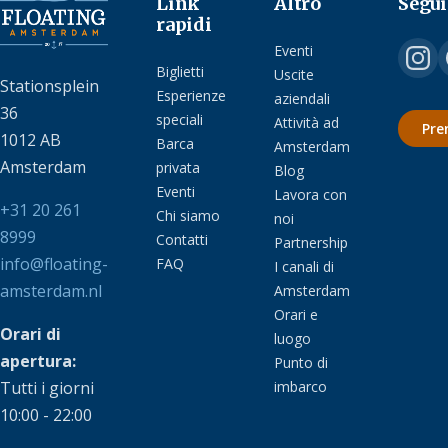
Link
Altro
Segui
rapidi
Eventi
Biglietti
Uscite
Stationsplein
Esperienze
aziendali
36
speciali
Attività ad
Pre
1012 AB
Barca
Amsterdam
Amsterdam
privata
Blog
Eventi
Lavora con
+31 20 261
Chi siamo
noi
8999
Contatti
Partnership
info@floating-
FAQ
I canali di
amsterdam.nl
Amsterdam
Orari e
Orari di
luogo
apertura:
Punto di
Tutti i giorni
imbarco
10:00 - 22:00