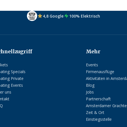
4,8 Google
100% Elektrisch
chnellzugriff
Mehr
ckets
Events
oating Specials
Firmenausflüge
oating Private
Aktivitäten in Amster
oating Events
Blog
er uns
Jobs
ntakt
Partnerschaft
AQ
Amsterdamer Grachte
Zeit & Ort
Einstiegsstelle