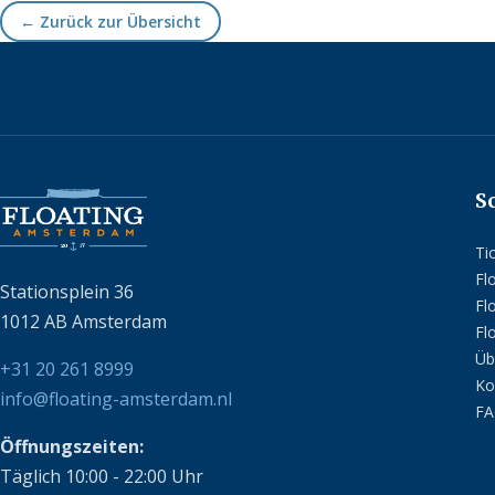
← Zurück zur Übersicht
S
Ti
Fl
Stationsplein 36
Fl
1012 AB Amsterdam
Fl
Üb
+31 20 261 8999
Ko
info@floating-amsterdam.nl
F
Öffnungszeiten:
Täglich 10:00 - 22:00 Uhr