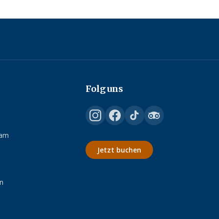
Folg uns
dam
Jetzt buchen
n