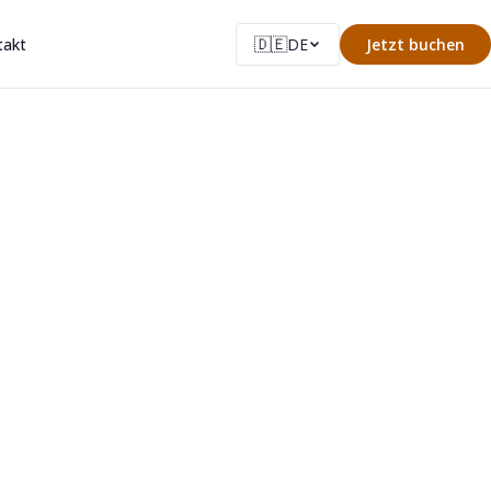
🇩🇪
takt
DE
Jetzt buchen