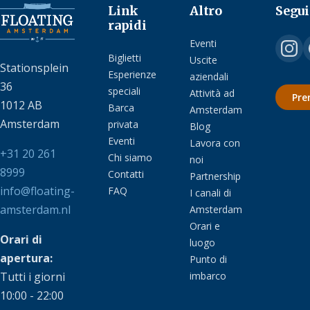
Link
Altro
Segui
rapidi
Eventi
Biglietti
Uscite
Stationsplein
Esperienze
aziendali
36
speciali
Attività ad
Pre
1012 AB
Barca
Amsterdam
Amsterdam
privata
Blog
Eventi
Lavora con
+31 20 261
Chi siamo
noi
8999
Contatti
Partnership
info@floating-
FAQ
I canali di
amsterdam.nl
Amsterdam
Orari e
Orari di
luogo
apertura:
Punto di
Tutti i giorni
imbarco
10:00 - 22:00