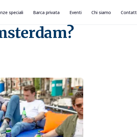
nze speciali
Barca privata
Eventi
Chi siamo
Contatt
Amsterdam?