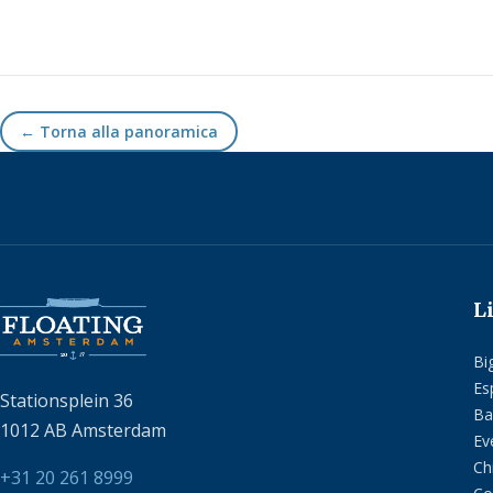
← Torna alla panoramica
L
Big
Es
Stationsplein 36
Ba
1012 AB Amsterdam
Ev
Ch
+31 20 261 8999